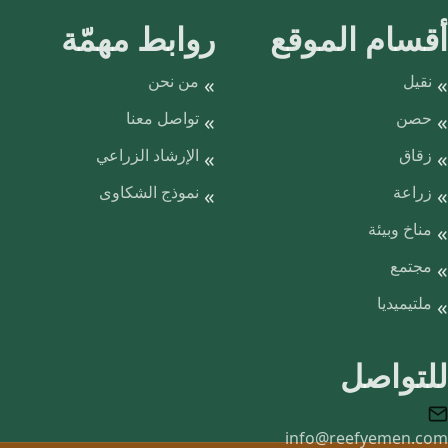
أقسام الموقع
روابط مهمّة
نقيل
من نحن
حصن
تواصل معنا
زقاق
الإرشاد الزراعي
زراعة
نموذج الشكاوى
مناخ وبيئة
مجتمع
ملتيميديا
للتواصل
info@reefyemen.com