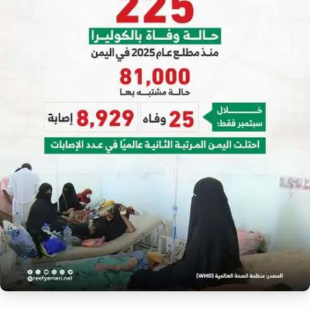
إرشاد زراعي
قضايا
انفوجرافيك
معيشة
قصص رقمية
قصة
تقارير صور
فيديو