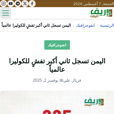
الجمعة, 7 أغسطس 2026
الق
الرئيسية
›
انفوجرافيك
›
اليمن تسجل ثاني أكبر تفشٍ للكوليرا عالمياً
تعليم
انفوجرافيك
صحة
تنمية
اليمن تسجل ثاني أكبر تفشٍ للكوليرا
مياه
قصص نجاح
عالمياً
سياحة
طرُق
مبادرات
تراث
فريال علي
📅 نوفمبر 2, 2025
التغير المناخي
ثقافة
محميات
تحديات
التلوث
حلول
نساء