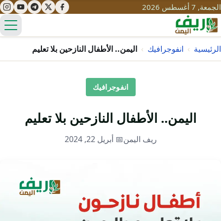
الجمعة, 7 أغسطس 2026
الق
الرئيسية
›
انفوجرافيك
›
اليمن.. الأطفال النازحين بلا تعليم
تعليم
انفوجرافيك
صحة
تنمية
اليمن.. الأطفال النازحين بلا تعليم
مياه
قصص نجاح
سياحة
ريف اليمن
📅 أبريل 22, 2024
طرُق
مبادرات
تراث
التغير المناخي
ثقافة
محميات
تحديات
التلوث
حلول
نساء