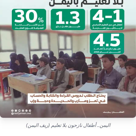
إرشاد زراعي
قضايا
انفوجرافيك
معيشة
قصص رقمية
قصة
تقارير صور
فيديو
اليمن.. أطفال نازحون بلا تعليم (ريف اليمن)