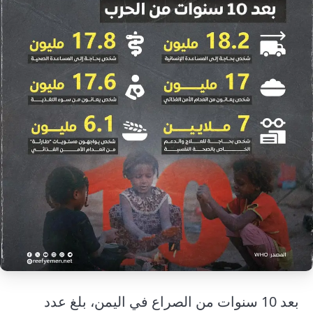
إرشاد زراعي
قضايا
انفوجرافيك
معيشة
قصص رقمية
قصة
تقارير صور
فيديو
بعد 10 سنوات من الصراع في اليمن، بلغ عدد