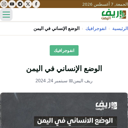
الجمعة, 7 أغسطس 2026
الق
الرئيسية
›
انفوجرافيك
›
الوضع الإنساني في اليمن
تعليم
انفوجرافيك
صحة
تنمية
الوضع الإنساني في اليمن
مياه
قصص نجاح
سياحة
ريف اليمن
📅 سبتمبر 24, 2024
طرُق
مبادرات
تراث
التغير المناخي
ثقافة
محميات
تحديات
التلوث
حلول
نساء