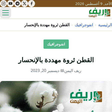
الأحد, 9 أغسطس 2026
الق
الرئيسية
›
انفوجرافيك
›
القطن ثروة مهددة بالإنحسار
تعليم
انفوجرافيك
صحة
تنمية
القطن ثروة مهددة بالإنحسار
مياه
قصص نجاح
سياحة
ريف اليمن
📅 ديسمبر 20, 2023
طرُق
مبادرات
تراث
التغير المناخي
ثقافة
محميات
تحديات
التلوث
حلول
نساء