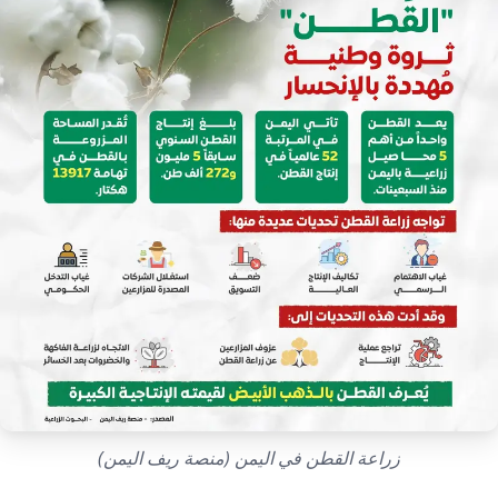
إرشاد زراعي
قضايا
انفوجرافيك
معيشة
قصص رقمية
قصة
تقارير صور
فيديو
زراعة القطن في اليمن (منصة ريف اليمن)