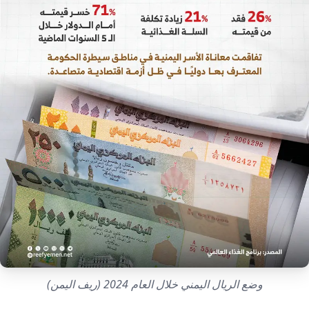
إرشاد زراعي
قضايا
انفوجرافيك
معيشة
قصص رقمية
قصة
تقارير صور
فيديو
وضع الريال اليمني خلال العام 2024 (ريف اليمن)