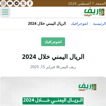
الجمعة, 7 أغسطس 2026
الق
الرئيسية
›
انفوجرافيك
›
الريال اليمني خلال 2024
تعليم
انفوجرافيك
صحة
تنمية
الريال اليمني خلال 2024
مياه
قصص نجاح
سياحة
ريف اليمن
📅 فبراير 15, 2025
طرُق
مبادرات
تراث
التغير المناخي
ثقافة
محميات
تحديات
التلوث
حلول
نساء