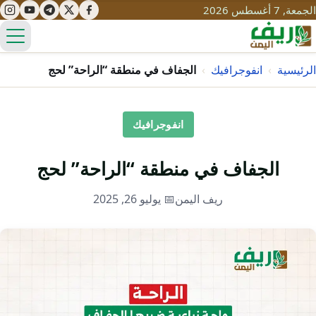
الجمعة, 7 أغسطس 2026
الق
الرئيسية
›
انفوجرافيك
›
الجفاف في منطقة “الراحة” لحج
تعليم
انفوجرافيك
صحة
تنمية
الجفاف في منطقة “الراحة” لحج
مياه
قصص نجاح
سياحة
ريف اليمن
📅 يوليو 26, 2025
طرُق
مبادرات
تراث
التغير المناخي
ثقافة
محميات
تحديات
التلوث
حلول
نساء