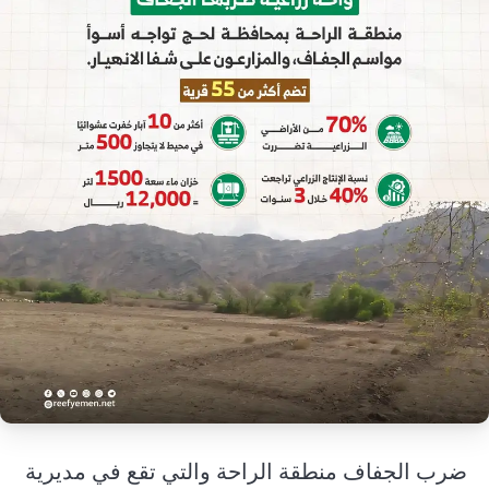
إرشاد زراعي
قضايا
انفوجرافيك
معيشة
قصص رقمية
قصة
تقارير صور
فيديو
ضرب الجفاف
منطقة الراحة
والتي تقع في مديرية