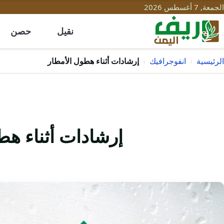
الجمعة, 7 أغسطس 2026
نقيل
حصن
الرئيسية
›
انفوجرافيك
›
إرشادات أثناء هطول الأمطار
إرشادات أثناء هط