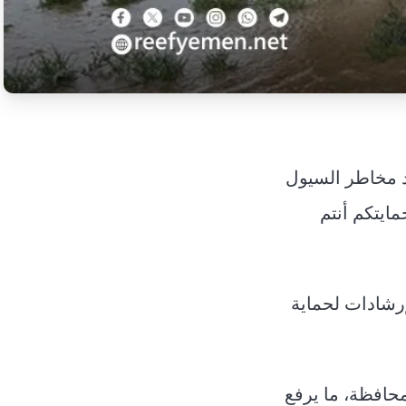
د مخاطر السيول
مايتكم أنتم
إرشادات لحماية
التوقعات إلى هطول أمطار رعدية متفاوتة الشدة على أكثر من 17 محافظة، ما يرفع