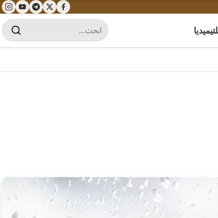
تيميديا