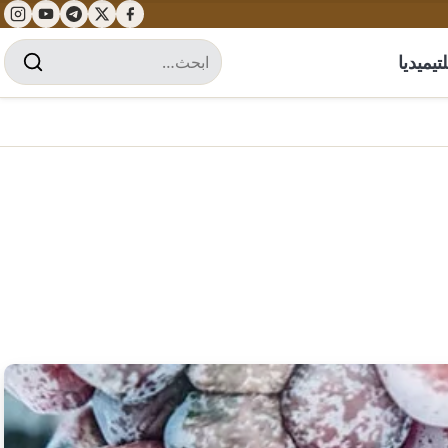
تيميديا