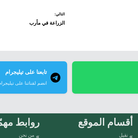
التالي:
الزراعة في مأرب
تابعنا على تيليجرام
انضم لقناتنا على تيليجرام
أقسام الموقع
روابط مهمّ
نقيل
من نحن