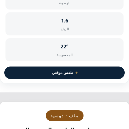
الرطوبة
1.6
الرياح
22°
المحسوسة
⌖
طقس موقعي
ملف · دوسية