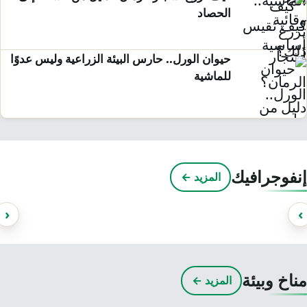
الحصاد
حيوان الورل.. حارس البيئة الزراعية وليس عدوًا
للماشية
تموت 3 نساء يومياً بسبب غياب الرعاية
نفوجرافيك
المزيد ←
الصحية
‹
ناخ وبيئة
المزيد ←