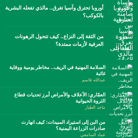
إرشاد زراعي
قضايا
غداً؟
ساحلية نائية
فيضانات محتملة
العرفية لأزمات ممتدة؟
العادات وتعطيل القانون
انفوجرافيك
أوروبا تحترق وآسيا تغرق.. مالذي تفعله البشرية
بالكوكب؟
معيشة
ريف اليمن
ريف اليمن
عبدالله علي
افتكار القاضي
أسماء يحيى الوزان
قصص رقمية
قصة
تقارير صور
من الثقة إلى النزاع.. كيف تتحول الرهونات
العرفية لأزمات ممتدة؟
فيديو
السلامة المهنية في الريف.. مخاطر يومية ووقاية
غائبة
عبدالله قاسم
العمّاري: الأعلاف والأمراض أبرز تحديات قطاع
الثروة الحيوانية
ماجد الطيار
من البن إلى استيراد المبيدات: كيف انهارت
صادرات الزراعة اليمنية؟
عماد السامعي