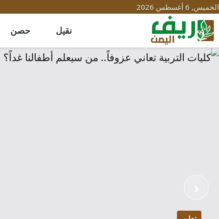
الخميس, 6 أغسطس 2026
نقيل
حصن
يف
ليمن
‹
تعليم