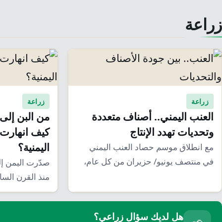
زراعة
زراعة
زراعة
العنب اليمني.. أصناف متعددة
من البن إلى 
وتحديات تهدد الإنتاج
كيف انهارت 
اليمنية؟
مع انطلاق موسم حصاد العنب اليمني
في منتصف يونيو/ حزيران من كل عام،
صدّرت اليمن إلى
تتحول…
منذ القرن الس
اسم…
هل لديك سؤال زراعي؟