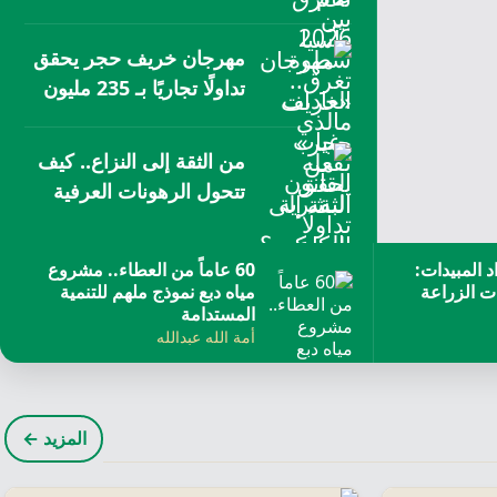
بالكوكب؟
مهرجان خريف حجر يحقق
تداولًا تجاريًا بـ 235 مليون
ريال
من الثقة إلى النزاع.. كيف
تتحول الرهونات العرفية
لأزمات ممتدة؟
د المبيدات:
​60 عاماً من العطاء.. مشروع
ت الزراعة
مياه دبع نموذج ملهم للتنمية
المستدامة
أمة الله عبدالله
المزيد ←