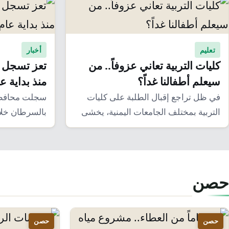
تعليم
أخبار
كليات التربية تعاني عزوفاً.. من
سيعلم أطفالنا غداً؟
منذ بداية عام 6
في ظل تراجع إقبال الطلبة على كليات
التربية بمختلف الجامعات اليمنية، يخشى
بالسرطان خلا
الكثير من…
الجاري 2026،…
حصن
حصن
حصن