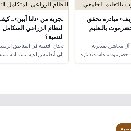
يف› مبادرة تحقق
تجربة من ‹دلتا أبين›.. كيف
ضرموت بالتعليم
النظام الزراعي المتكامل
التنمية؟
ل مخاشن بمديرية
تحتاج التنمية في المناطق الريفية 
 حضرموت، عاشت سارة
إلى أنظمة زراعية مستدامة تستط
خلالها الأسر…
سية