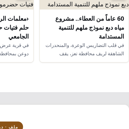
​60 عاماً من العطاء.. مشروع
‹معلمات الر
مياه دبع نموذج ملهم للتنمية
حلم فتيات ح
المستدامة
الجامعي
​في قلب التضاريس الوعرة، والمنحدرات
في قرية عرض آ
الشاهقة لريف محافظة تعز، يقف
دوعن بمحافظة
مشروع مياه دبع الخارج…
بن مخاشن (25…
ملف · دو