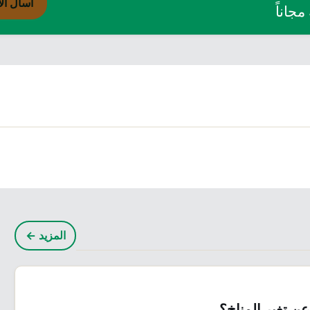
اسأل ال
جاناً
 بمرض الحصبة منذ
450 حالة إصابة بشل
لع العام
الأطفال خلال 3 أعوام
المزيد ←
عن تغير المناخ؟