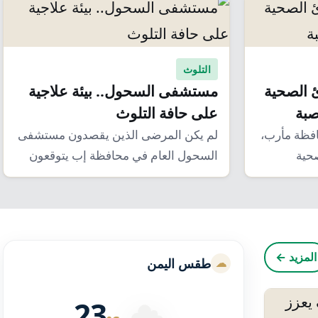
التلوث
ئ الصحية
مستشفى السحول.. بيئة علاجية
صبة
على حافة التلوث
فظة مأرب،
لم يكن المرضى الذين يقصدون مستشفى
صحية
السحول العام في محافظة إب يتوقعون
أن تكون…
المزيد ←
طقس اليمن
23