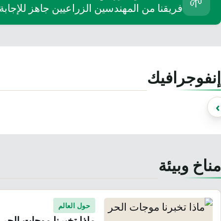
🌱
فريقنا من المهندسين الزراعيين جاهز للإجابة م
تموت 3 نساء يومياً بسبب
71 وفاة
إنفوجرافيك
غياب الرعاية الصحية
مط
›
مناخ وبيئة
حول العالم
ماذا تخبرنا موجات الحر 