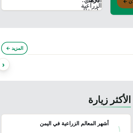
آن ←
ل
400 إصابة بداء الكلب في
المزيد ←
تعز منذ بداية 2026
‹
الأكثر زيارة
أشهر المعالم الزراعية في اليمن
١