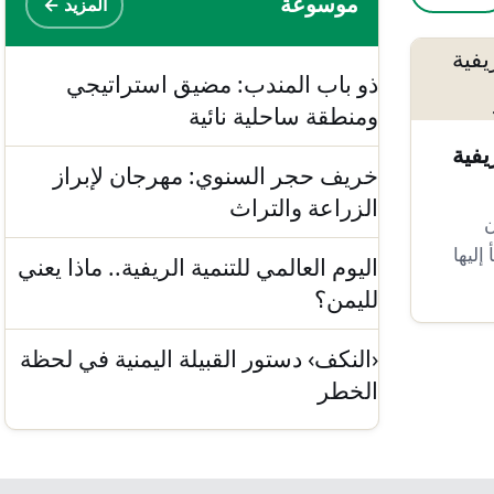
موسوعة
المزيد ←
ذو باب المندب: مضيق استراتيجي
ومنطقة ساحلية نائية
يفية
خريف حجر السنوي: مهرجان لإبراز
الزراعة والتراث
ن
إليها
اليوم العالمي للتنمية الريفية.. ماذا يعني
لليمن؟
‹النكف› دستور القبيلة اليمنية في لحظة
الخطر