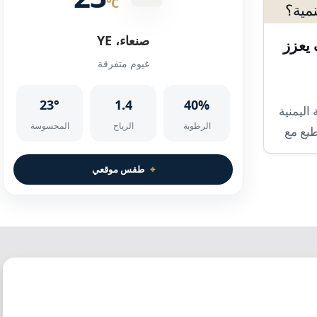
°C
صنعاء، YE
 يعزز
غيوم متفرقة
23°
1.4
40%
اليمنية
الرطوبة
الرياح
المحسوسة
يع مع
⌖
طقس موقعي