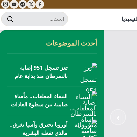
تيميديا
أحدث الموضوعات
تعز تسجل 951 إصابة
بالسرطان منذ بداية عام
2026
النساء المعلقات.. مأساة
صامتة بين سطوة العادات
وتعطيل القانون
›
أوروبا تحترق وآسيا تغرق..
مالذي تفعله البشرية