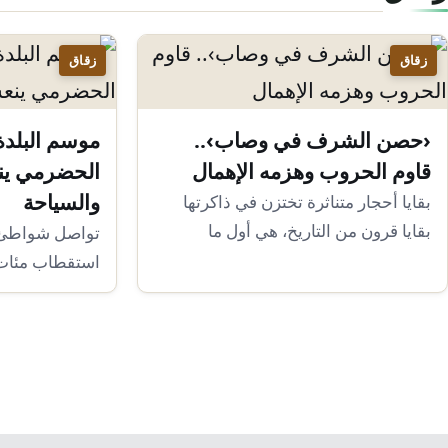
زقاق
زقاق
‹حصن الشرف في وصاب›..
موسم البلدة 
قاوم الحروب وهزمه الإهمال
الحضرمي ين
والسياحة
بقايا أحجار متناثرة تختزن في ذاكرتها
بقايا قرون من التاريخ، هي أول ما
تواصل شواطئ ال
يستقبل…
استقطاب مئات ا
فعاليات موسم ا