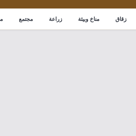
زقاق
مناخ وبيئة
زراعة
مجتمع
مل