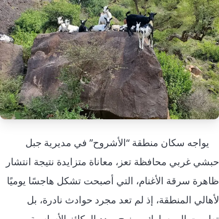
إرشاد زراعي
قضايا
انفوجرافيك
معيشة
قصص رقمية
قصة
تقارير صور
فيديو
يواجه سكان منطقة “الأشروح” في مديرية جبل
حبشي غربي محافظة تعز، معاناة متزايدة نتيجة انتشار
ظاهرة سرقة الأغنام، التي أصبحت تشكل هاجسًا يوميًا
لأهالي المنطقة، إذ لم تعد مجرد حوادث نادرة، بل
تطورت إلى سلوك ممنهج يهدد الركائز الأساسية