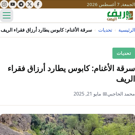
الجمعة, 7 أغسطس 2026
الق
الرئيسية
›
تحديات
›
سرقة الأغنام: كابوس يطارد أرزاق فقراء الريف
تعليم
تحديات
صحة
تنمية
سرقة الأغنام: كابوس يطارد أرزاق فقراء
مياه
الريف
قصص نجاح
سياحة
طرُق
مبادرات
تراث
محمد الحاجبي
📅 مايو 21, 2025
التغير المناخي
ثقافة
محميات
تحديات
التلوث
حلول
نساء