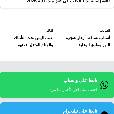
400 إصابة بداء الكلب في تعز منذ بداية 2026
صفّح
السابق:
التالي:
لمقالات
أسباب تساقط أزهار شجرة
عنب اليمن تحت الشِّباك
اللوز وطرق الوقاية
والمناخ المتغيّر فوقهما
تابعنا على واتساب
احصل على آخر الأخبار مباشرة
تابعنا على تيليجرام