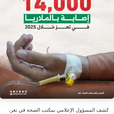
إرشاد زراعي
قضايا
انفوجرافيك
معيشة
قصص رقمية
قصة
تقارير صور
فيديو
كشف المسؤول الإعلامي بمكتب الصحة في
تعز
،