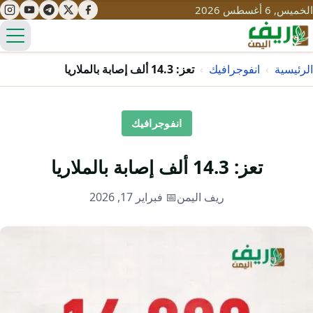
الخميس, 6 أغسطس 2026
الق
الرئيسية
›
انفوجرافيك
›
تعز: 14.3 ألف إصابة بالملاريا
تعليم
انفوجرافيك
صحة
تنمية
تعز: 14.3 ألف إصابة بالملاريا
مياه
قصص نجاح
سياحة
ريف اليمن
📅 فبراير 17, 2026
طرُق
مبادرات
تراث
التغير المناخي
ثقافة
محميات
تحديات
التلوث
حلول
نساء