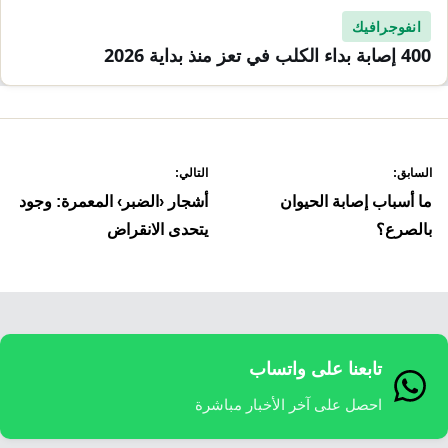
انفوجرافيك
400 إصابة بداء الكلب في تعز منذ بداية 2026
صفّح
السابق:
التالي:
لمقالات
ما أسباب إصابة الحيوان
أشجار ‹الضبر› المعمرة: وجود
بالصرع؟
يتحدى الانقراض
تابعنا على واتساب
احصل على آخر الأخبار مباشرة