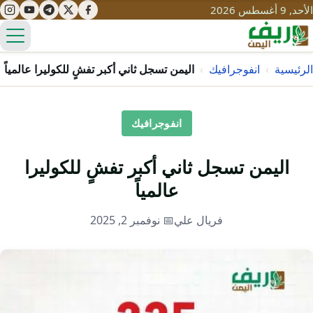
الأحد, 9 أغسطس 2026
الق
الرئيسية
›
انفوجرافيك
›
اليمن تسجل ثاني أكبر تفشٍ للكوليرا عالمياً
تعليم
انفوجرافيك
صحة
تنمية
اليمن تسجل ثاني أكبر تفشٍ للكوليرا
مياه
قصص نجاح
عالمياً
سياحة
طرُق
مبادرات
تراث
فريال علي
📅 نوفمبر 2, 2025
التغير المناخي
ثقافة
محميات
تحديات
التلوث
حلول
نساء