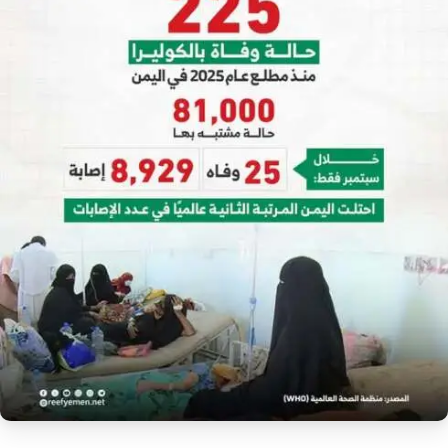
إرشاد زراعي
قضايا
انفوجرافيك
معيشة
قصص رقمية
قصة
تقارير صور
فيديو