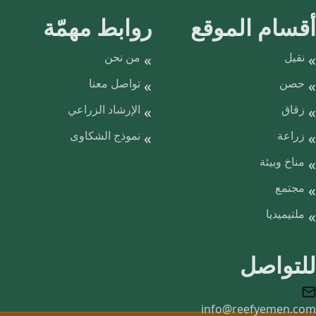
أقسام الموقع
روابط مهمّة
نقيل
من نحن
حصن
تواصل معنا
زقاق
الإرشاد الزراعي
زراعة
نموذج الشكاوى
مناخ وبيئة
مجتمع
ملتيميديا
للتواصل
info@reefyemen.com