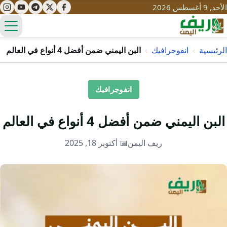
الأحد, 9 أغسطس 2026
الق
الرئيسية
›
انفوجرافيك
›
البن اليمني ضمن أفضل 4 أنواع في العالم
تعليم
انفوجرافيك
صحة
تنمية
البن اليمني ضمن أفضل 4 أنواع في العالم
مياه
قصص نجاح
سياحة
ريف اليمن
📅 أكتوبر 18, 2025
طرُق
مبادرات
تراث
التغير المناخي
ثقافة
محميات
تحديات
التلوث
حلول
نساء