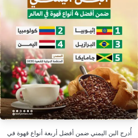
إرشاد زراعي
قضايا
انفوجرافيك
معيشة
قصص رقمية
قصة
تقارير صور
فيديو
أُدرج
البن اليمني
ضمن أفضل أربعة أنواع قهوة في