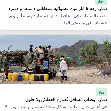
إرشاد زراعي
أخبار
قضايا
انفوجرافيك
ذمار: ردم 6 آبار مياه عشوائية بمنطقتي ‹الملة› و ‹ثمر›
معيشة
قصص رقمية
نفذت السلطات في محافظة ذمار حملة لردم ستة آبار يدوية
عشوائية في منطقتي الملة…
قصة
تقارير صور
فيديو
مياه
ذمار.. وصاب السافل تُصارع العطش بلا حلول
في أعالي جبال وصاب السافل بمحافظة ذمار، وسط اليمن، لا