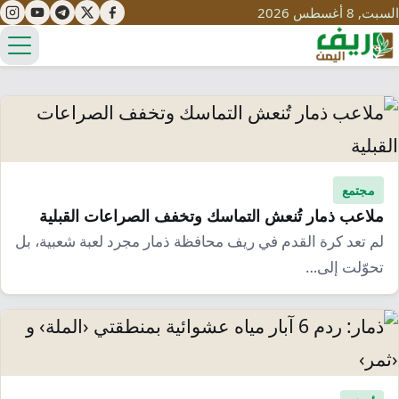
السبت, 8 أغسطس 2026
الق
تعليم
صحة
مجتمع
تنمية
ملاعب ذمار تُنعش التماسك وتخفف الصراعات القبلية
مياه
قصص نجاح
سياحة
لم تعد كرة القدم في ريف محافظة ذمار مجرد لعبة شعبية، بل
طرُق
تحوّلت إلى…
مبادرات
تراث
التغير المناخي
ثقافة
محميات
تحديات
التلوث
حلول
نساء