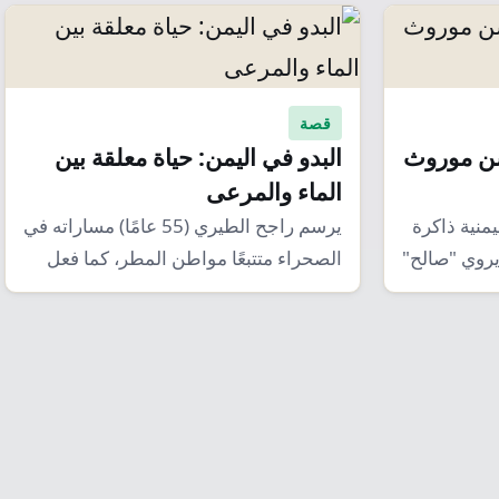
قصة
سن موروث
البدو في اليمن: حياة معلقة بين
الماء والمرعى
منية ذاكرة
يرسم راجح الطيري (55 عامًا) مساراته في
يروي "صالح"
الصحراء متتبعًا مواطن المطر، كما فعل
آباؤه…