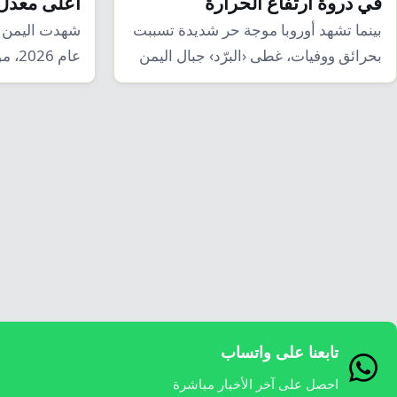
في ذروة ارتفاع الحرارة
أعلى معدل إ
بينما تشهد أوروبا موجة حر شديدة تسببت
شهدت اليمن 
بحرائق ووفيات، غطى ‹البرّد› جبال اليمن
عام 
حيث…
المتكرر للم
تابعنا على واتساب
احصل على آخر الأخبار مباشرة