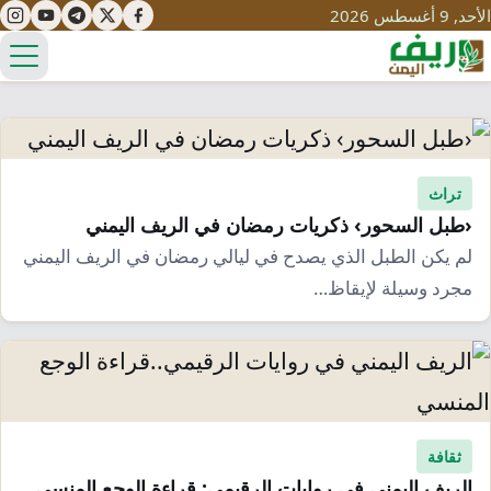
الأحد, 9 أغسطس 2026
الق
تعليم
تراث
‹طبل السحور› ذكريات رمضان في الريف اليمني
صحة
تنمية
لم يكن الطبل الذي يصدح في ليالي رمضان في الريف اليمني
مياه
قصص نجاح
مجرد وسيلة لإيقاظ…
سياحة
طرُق
مبادرات
تراث
التغير المناخي
ثقافة
محميات
تحديات
التلوث
حلول
ثقافة
نساء
الريف اليمني في روايات الرقيمي: قراءة الوجع المنسي