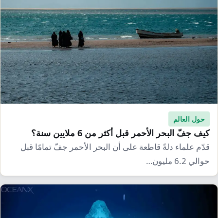
إرشاد زراعي
قضايا
انفوجرافيك
معيشة
قصص رقمية
قصة
تقارير صور
فيديو
حول العالم
كيف جفّ البحر الأحمر قبل أكثر من 6 ملايين سنة؟
قدّم علماء دلةً قاطعة على أن البحر الأحمر جفّ تمامًا قبل
حوالي 6.2 مليون…