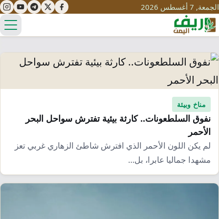
الجمعة, 7 أغسطس 2026
الق
تعليم
صحة
مناخ وبيئة
تنمية
نفوق السلطعونات.. كارثة بيئية تفترش سواحل البحر
مياه
قصص نجاح
الأحمر
سياحة
طرُق
لم يكن اللون الأحمر الذي افترش شاطئ الزهاري غربي تعز
مبادرات
تراث
التغير المناخي
مشهدا جماليا عابرا، بل…
ثقافة
محميات
تحديات
التلوث
حلول
نساء