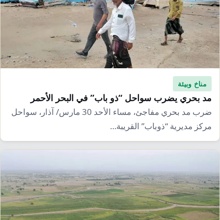
مناخ وبيئة
مد بحري يضرب سواحل “ذو باب” في البحر الأحمر
ضرب مد بحري مفاجئ، مساء الأحد 30 مارس/ آذار، سواحل
مركز مديرية “ذوباب” القريبة…