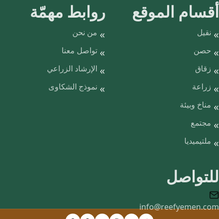
أقسام الموقع
روابط مهمّة
نقيل
من نحن
حصن
تواصل معنا
زقاق
الإرشاد الزراعي
زراعة
نموذج الشكاوى
مناخ وبيئة
مجتمع
ملتيميديا
للتواصل
info@reefyemen.com