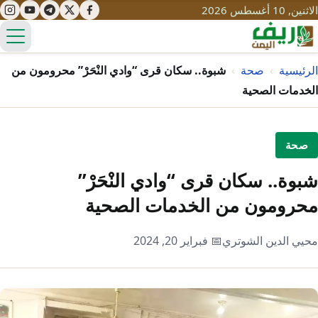
الاثنين, 10 أغسطس 2026
الق
الرئيسية
›
صحة
›
شبوة.. سكان قرى “وادي النْحَرْ” محرومون من
الخدمات الصحية
تعليم
صحة
صحة
تنمية
شبوة.. سكان قرى “وادي النْحَرْ”
مياه
قصص نجاح
سياحة
محرومون من الخدمات الصحية
طرُق
مبادرات
تراث
التغير المناخي
محيي الدين الشوتري
📅 فبراير 20, 2024
ثقافة
محميات
تحديات
التلوث
حلول
نساء