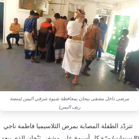
إرشاد زراعي
قضايا
انفوجرافيك
معيشة
قصص رقمية
قصة
تقارير صور
فيديو
مرضى داخل مشفى بيحان بمحافظة شبوة شرقي اليمن (منصة
ريف اليمن)
تتردّد الطفلة المصابة بمرض الثلاسيميا فاطمة ناجي
(8 سنوات) مرّة كل أسبوع على مشفى بَيْحان الذي يبعد