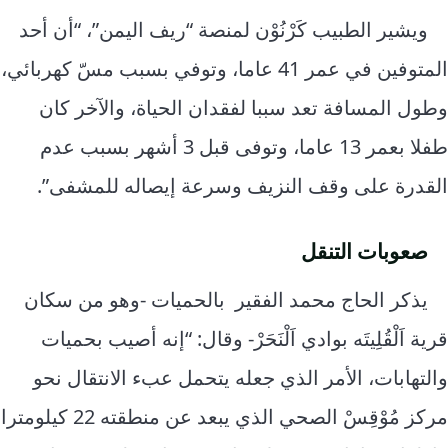
ويشير الطبيب كَرْنُوْن لمنصة “ريف اليمن”، “أن أحد
المتوفين في عمر 41 عاما، وتوفي بسبب مسّ كهربائي،
وطول المسافة تعد سببا لفقدان الحياة، والآخر كان
طفلا بعمر 13 عاما، وتوفى قبل 3 أشهر بسبب عدم
القدرة على وقف النزيف وسرعة إيصاله للمشفى”.
صعوبات التنقل
يذكر الحاج محمد الفقير بالحميات -وهو من سكان
قرية اَلْقُلِيتَه بوادي اَلْنَحَرْ- وقال: “إنه أصيب بحميات
والتهابات، الأمر الذي جعله يتحمل عبء الانتقال نحو
مركز مُوْقِسْ الصحي الذي يبعد عن منطقته 22 كيلومترا