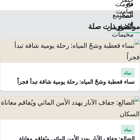
مواضيع ذات صلة
مياه
نساء قعطبة وشحّ المياه: رحلة يومية شاقة تبدأ فجراً
مياه
الضالع: جفاف الآبار يهدد الأمن المائي ويُفاقم معاناة