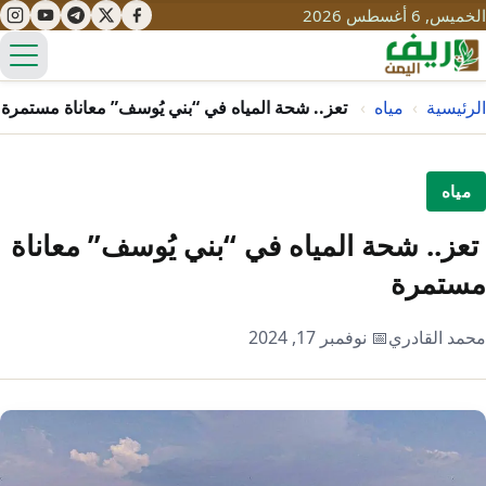
الخميس, 6 أغسطس 2026
الق
الرئيسية
›
مياه
›
تعز.. شحة المياه في “بني يُوسف” معاناة مستمرة
تعليم
مياه
صحة
تنمية
تعز.. شحة المياه في “بني يُوسف” معاناة
مياه
مستمرة
قصص نجاح
سياحة
طرُق
مبادرات
تراث
محمد القادري
📅 نوفمبر 17, 2024
التغير المناخي
ثقافة
محميات
تحديات
التلوث
حلول
نساء