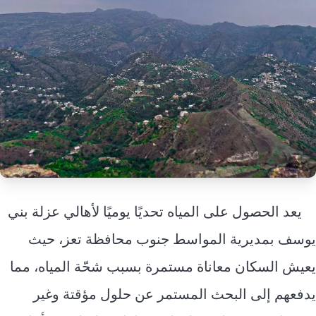
إرشاد زراعي
قضايا
انفوجرافيك
معيشة
قصص رقمية
قصة
تقارير صور
فيديو
يعد الحصول على المياه تحديًا يوميًا لأهالي عزلة بني
يوسف بمديرية المواسط جنوب محافظة تعز، حيث
يعيش السكان معاناة مستمرة بسبب شحّة المياه، مما
يدفعهم إلى البحث المستمر عن حلول مؤقتة وغير